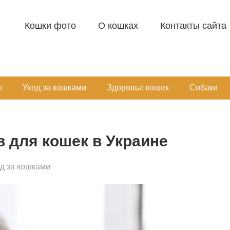
Кошки фото
О кошках
Контакты сайта
к
Уход за кошками
Здоровье кошек
Собаки
в для кошек в Украине
д за кошками