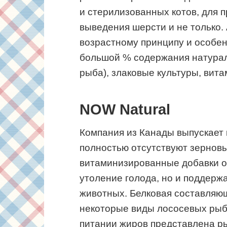
и стерилизованных котов, для 
выведения шерсти и не только.
возрастному принципу и особен
большой % содержания натурал
рыба), злаковые культуры, вит
NOW Natural
Компания из Канады выпускает 
полностью отсутствуют зерновы
витаминизированные добавки о
утоление голода, но и поддерж
животных. Белковая составляющ
некоторые виды лососевых рыб
питании жиров представлена р