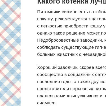
Какого котенка луч
Питомники сиамов есть в любо
покупку, рекомендуется тщател
с легкостью приобрести кошку у
однако такое решение может по
Недобросовестные заводчики, к
соблюдать существующие гигие
больных животных с незавидно
Хороший заводчик, скорее всего
сообщество в социальных сетях
последние годы, а также други
представители серьезных пито
владельцами «выпускников» и 
сиамцев.