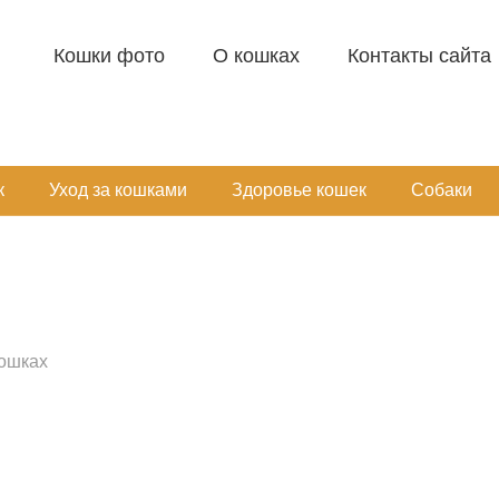
Кошки фото
О кошках
Контакты сайта
к
Уход за кошками
Здоровье кошек
Собаки
ошках