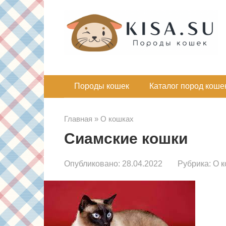
Перейти
к
контенту
Породы кошек
Каталог пород коше
Главная
»
О кошках
Сиамские кошки
Опубликовано:
28.04.2022
Рубрика:
О к