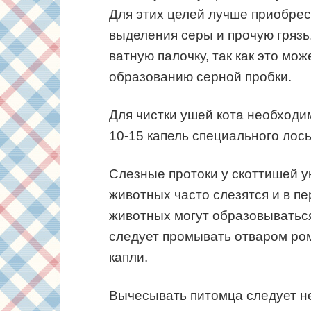
Для этих целей лучше приобре
выделения серы и прочую грязь
ватную палочку, так как это мо
образованию серной пробки.
Для чистки ушей кота необходи
10-15 капель специального лось
Слезные протоки у скоттишей ук
животных часто слезятся и в п
животных могут образовываться
следует промывать отваром ро
капли.
Вычесывать питомца следует не