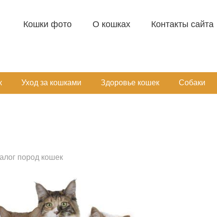
Кошки фото
О кошках
Контакты сайта
к
Уход за кошками
Здоровье кошек
Собаки
алог пород кошек