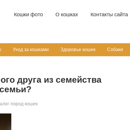
Кошки фото
О кошках
Контакты сайта
к
Уход за кошками
Здоровье кошек
Собаки
ого друга из семейства
 семьи?
алог пород кошек