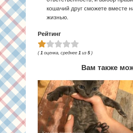
кошачий друг сможете вместе н
жизнью.
Рейтинг
(
1
оценка, среднее
1
из
5
)
Вам также мо
Каталог пород кошек