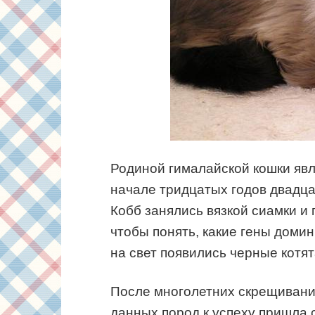
Родиной гималайской кошки явл
начале тридцатых годов двадца
Кобб занялись вязкой сиамки и 
чтобы понять, какие гены домин
на свет появились черные котят
После многолетних скрещиваний
данных пород к успеху пришла