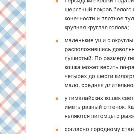
персидские кошки подар
шерстный покров белого 
конечности и плотное тул
крупная круглая голова;
маленькие уши с округлы
расположившись довольно
пушистый. По размеру г
кошка может весить по-ра
четырех до шести килогр
мало, средняя длительно
у гималайских кошек све
иметь разный оттенок. К
являются питомцы с рыж
согласно породному стан