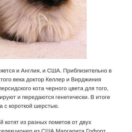
яется и Англия, и США. Приблизительно в
того века доктор Келлер и Вирджиния
персидского кота черного цвета для того,
ируют и передаются генетически. В итоге
а с короткой шерстью.
 котят из разных пометов от двух
 селекционер из США Маргарита Гофорт.