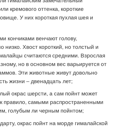
или гималайским замечательный
или кремового оттенка, короткие
овище. У них короткая пухлая шея и
ми кончиками венчают голову,
 низко. Хвост короткий, но толстый и
ималайцы считаются средними. Взрослая
зному, но в основном вес варьируется от
аммов. Эти животные живут довольно
сть жизни – двенадцать лет;
тлый окрас шерсти, а сам пойнт может
ак правило, самыми распространенными
им, голубым ли черным пойнтом;
дарту, окрас пойнт на морде гималайской