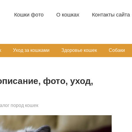
Кошки фото
О кошках
Контакты сайта
к
Уход за кошками
Здоровье кошек
Собаки
писание, фото, уход,
алог пород кошек