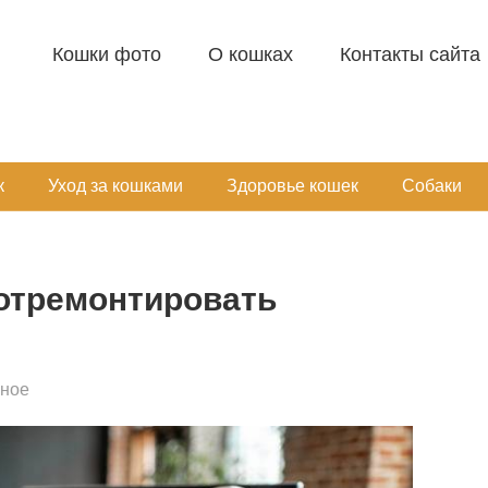
Кошки фото
О кошках
Контакты сайта
к
Уход за кошками
Здоровье кошек
Собаки
 отремонтировать
зное