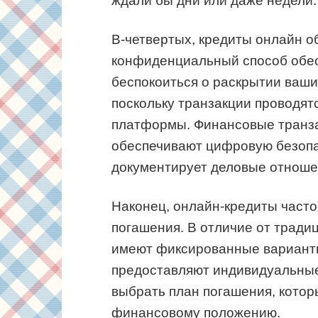
ждали бы дни или даже недели.
В-четвертых, кредиты онлайн 
конфиденциальный способ обес
беспокоиться о раскрытии ваш
поскольку транзакции проводя
платформы. Финансовые транз
обеспечивают цифровую безопа
документирует деловые отношен
Наконец, онлайн-кредиты часто
погашения. В отличие от тради
имеют фиксированные варианты
предоставляют индивидуальные
выбрать план погашения, котор
финансовому положению.