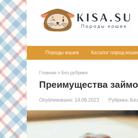
Перейти
к
контенту
Породы кошек
Каталог пород коше
Главная
»
Без рубрики
Преимущества займов
Опубликовано:
14.06.2023
Рубрика:
Без