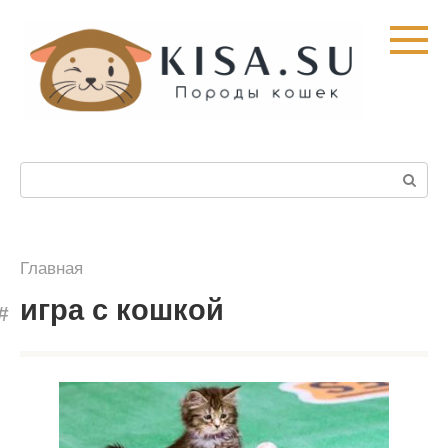
Перейти
к
контенту
Поиск:
Главная
игра c кошкой